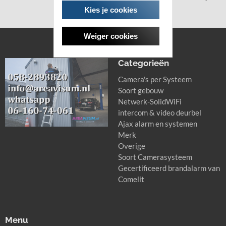
en overal.
Kies je cookies
Weiger cookies
Categorieën
Camera's per Systeem
Soort gebouw
Netwerk-SolidWiFi
intercom & video deurbel
Ajax alarm en systemen
Merk
Overige
Soort Camerasysteem
Gecertificeerd brandalarm van
Comelit
Menu