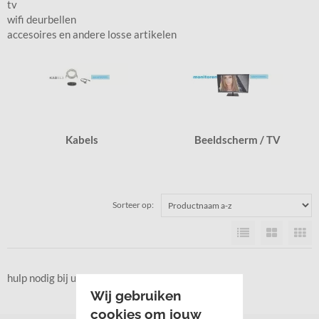
tv
wifi deurbellen
accesoires en andere losse artikelen
Kabels
Beeldscherm / TV
Sorteer op:
hulp nodig bij uw keus , bel of mail gerust . . . . .
Wij gebruiken
cookies om jouw