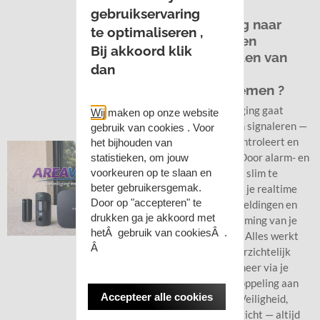
gebruikservaring
Nieuwsgierig naar
te optimaliseren ,
combinatie en
Bij akkoord klik
mogelijkheden van
dan
alarm- en
camerasystemen ?
Moderne beveiliging gaat
Wij
maken op onze
website
verder dan alleen signaleren —
gebruik van cookies . Voor
het voorkomt, controleert en
het bijhouden van
reageert direct. Door alarm- en
statistieken, om jouw
voorkeuren op te slaan en
camerasystemen slim te
beter gebruikersgemak.
combineren, krijg je realtime
Door op "accepteren" te
inzicht, directe meldingen en
drukken ga je akkoord met
optimale bescherming van je
hetÂ gebruik van cookiesÂ .
woning of bedrijf. Alles werkt
Â
samen in één overzichtelijk
systeem, met beheer via je
smartphone of koppeling aan
Accepteer alle cookies
een meldkamer. Veiligheid,
controle en overzicht — altijd