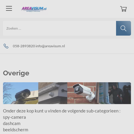
15 jaar ervaring
betaalbaar & betrouwbaar
058-2893820 info@areavisum.nl
Overige
Onder deze kop kunt u vinden de volgende sub-categorieen :
spy-camera
dashcam
beeldscherm